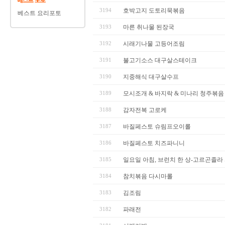
3194
호박고지 도토리묵볶음
베스트 요리포토
3193
마른 취나물 된장국
3192
시래기나물 고등어조림
3191
불고기소스 대구살스테이크
3190
지중해식 대구살수프
3189
모시조개 & 바지락 & 미나리 청주볶음
3188
감자전복 고로케
3187
바질페스토 슈림프오이롤
3186
바질페스토 치즈파니니
3185
일요일 아침, 브런치 한 상-고르곤졸라
3184
참치볶음 다시마롤
3183
김조림
3182
파래전