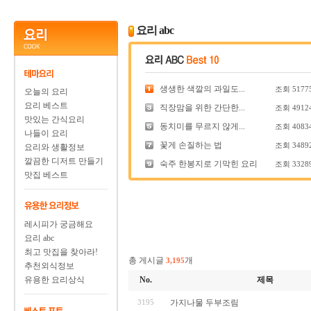
요리 abc
생생한 색깔의 과일도...
조회
5177
오늘의 요리
요리 베스트
직장맘을 위한 간단한...
조회
4912
맛있는 간식요리
동치미를 무르지 않게...
조회
4083
나들이 요리
꽃게 손질하는 법
조회
3489
요리와 생활정보
깔끔한 디저트 만들기
숙주 한봉지로 기막힌 요리
조회
3328
맛집 베스트
레시피가 궁금해요
요리 abc
최고 맛집을 찾아라!
총 게시글
개
3,195
추천외식정보
유용한 요리상식
No.
제목
3195
가지나물 두부조림