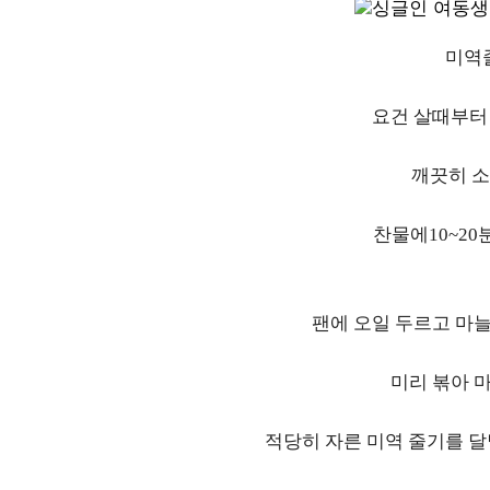
미역
요건 살때부터
깨끗히 소
찬물에10~20
팬에 오일 두르고 마
미리 볶아 
적당히 자른 미역 줄기를 달