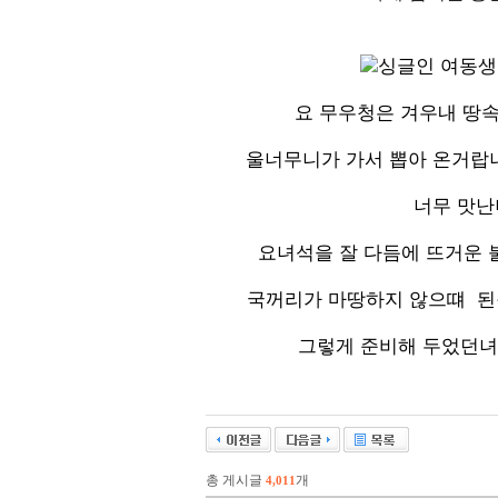
요 무우청은 겨우내 땅
울너무니가 가서 뽑아 온거랍니
너무 맛난
요녀석을 잘 다듬에 뜨거운 
국꺼리가 마땅하지 않으떄 된장
그렇게 준비해 두었던녀
총 게시글
개
4,011