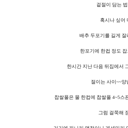
겉절이 담는 법
혹시나 싶어 
배추 두포기를 길게 잘
한포기에 한컵 정도 잡
한시간 지난 다음 뒤집에서 그
절이는 사이~~양
찹쌀풀은 물 한컵에 찹쌀풀 4~5스
그럼 걸쭉해 