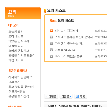
요리 베스트
돼지고기 김치찌게
조회
8020
오늘의 요리
요리 베스트
스트레스풀리는 화끈매운낙지
조회
7107
맛있는 간식요리
자취생이 좋아하는 저...
조회
6133
나들이 요리
선물용 약식케익
조회
4976
요리와 생활정보
깔끔한 디저트 만들기
바삭바삭 맛있는 고구...
조회
4850
맛집 베스트
레시피가 궁금해요
요리 abc
최고 맛집을 찾아라!
추천외식정보
유용한 요리상식
싱글인 여동생을 위해 준비한 밑반찬