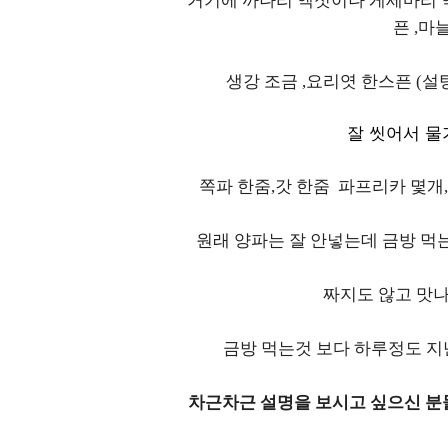
거기에 까나리 액젓이나 게세마리 액
픈 ,마
생강 조금 ,요리엿 한스픈 (설
잘 씻어서 물
쪽파 한줌,갓 한줌 파프리카 몇개
원래 양파는 잘 안넣는데 금방 먹
짜지도 않고 맛나
금방 먹는것 보다 하루정도 지
차근차근 설명을 보시고 싶으신 분들은~~htt