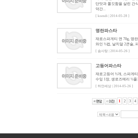
단맛과 쫄깃함을 살린 간식
약간...
[ koendi | 2014-05-28 ]
명란파스타
재료스파게티 면 70g, 명란젓
와인 ½컵, 날치알 2큰술,
[ 솜사탕 | 2014-05-26 ]
고등어파스타
재료고등어 ½개, 스파게티니 
수잎 1장, 생로즈메리 ½줄기
[ 하얀세상 | 2014-05-26 ]
1
2
3
4