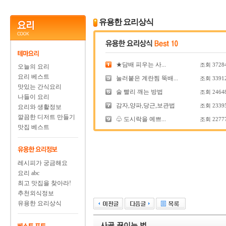
유용한 요리상식
★담배 피우는 사...
조회
3728
오늘의 요리
요리 베스트
눌러붙은 계란찜 뚝배...
조회
3391
맛있는 간식요리
술 빨리 깨는 방법
조회
2464
나들이 요리
감자,양파,당근,보관법
조회
2339
요리와 생활정보
깔끔한 디저트 만들기
♧ 도시락을 예쁘...
조회
2277
맛집 베스트
레시피가 궁금해요
요리 abc
최고 맛집을 찾아라!
추천외식정보
유용한 요리상식
사골 끓이는 법