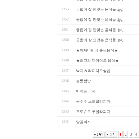
1353
궁합이 잘 안맞는 음식들 .jpg
1352
궁합이 잘 안맞는 음식들 .jpg
1351
궁합이 잘 안맞는 음식들 .jpg
1350
궁합이 잘 안맞는 음식들 .jpg
1349
★하체비만에 좋은음식★
1348
★최고의 다이어트 음식★
1347
낙지 & 라디치오쌈밥
1346
봄동쌈밥
1345
떠먹는 피자
1344
옥수수 브로콜리피자
1343
프로슈토 루꼴라피자
1342
달걀피자
1
2
3
4