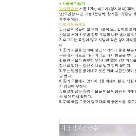
● 사골국 만들기
필요한 재료
사골 1.2kg, 쇠고기 (양지머리) 30
념(국간장·다진 마늘 1큰술씩, 참기름 1작은술, 후춧
통후추 5알)
이렇게 만드세요
1. 사골은 국물이 잘 우러나도록 5cm 길이로 토
찬물을 부어 하룻밤 정도 핏물과 나쁜 냄새를 없
2. 쇠고기는 육질이 많고 지방이 적은 양지머리
다.
3. ①의 사골을 냄비에 넣고 넉넉하게 물을 부은
누린내가 나므로 따라 버리고 다시 찬물을 부어 
4. 뽀얀 국물이 충분히 우러나면 ②의 양지머리
잡내를 없애는 향신 야채를 넣고 함께 끓인다.
5. 무는 껍질을 긁어내고 씻은 뒤에 시원한 맛이 
송 썬다.
6. ④의 국물에서 양지머리를 꺼내어 한 김 식힌 
지 양념에 무친다.
7. 뽀얗게 끓은 ④의 국물을 먹을 만큼만 냄비에
큼 넣어 다시 끓인다.
8. ⑦의 국을 그릇에 담고 대파와 굵은소금, 후