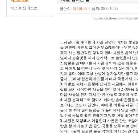
베스트 요리포토
글쓴이:
아이리스
| 날짜: 2009-10-23
http://cook.daemon-tools.k
1. 사골이 좋아야 한다
사골 단면에 비치는 빛깔을
골 단면에 비친 빛깔이 거무스레하거나 무른 것
겠지 하는 일반적인 생각과 달리 사골은 쉽게 변
빛이나 분홍빛을 띠며 손가락으로 눌렀을 때 단
2. 핏물을 잘 빼야 한다
사골에 박혀 있는 핏물을
고 탁한 빛을 띠면서 누린 맛이 나기 십상이다. 
것이 좋다. 이때 그냥 찬물에 담가놓지만 말고 
좋다. 그래야 완전하게 핏물이 빠져 국물에서 고
3. 애벌로 데치기
찬물에 담가둔 사골에서 핏물이 
팔팔 끓기 시작하면 사골을 씻어 넣어 2~3분쯤 
다음 사골을 건져 다시 한 번 찬물로 깨끗이 씻고
4. 사골 본격적으로 끓이기
커다란 솥에 찬물을 넉
로 3시간 정도 더 끓인다. 이때 물 비율은 사골 1
물에 한 수저 떨어뜨렸을 때 풀어지지 않고 뭉쳐
일수록 국물도 훨씬 진해지고 맛도 한결 좋아진다
5. 사골은 재탕해서 이용한다
사골은 한번 뽀얗게 
탕을 할 때에는 처음 끓인 국물을 모두 따로 받아놓
인다. 국물이 끓으면 불을 약하게 해서 2시간 정도