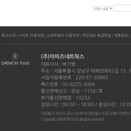
|
|
|
|
|
회사소개
사이트 이용약관
소프트웨어 이용약관
개인정보 취급방침
제휴문의
(주)이비즈네트웍스
대표이사 : 박기범
주소 : 서울특별시 강남구 테헤란로82길 15, 
사업자등록번호 : 220-87-30865
팩스번호 : 02-6255-3096
통신판매신고 : 강남 - 11501호
부가통신판매업 : 10253
상담시간 : 09:00 ~ 18:00 / 점심시간 : 12:0
데몬툴즈 코리아 공식 사이트며 데몬툴즈 프로그램의 대한민국
Copyright DAEMON Tools all rights reserved.