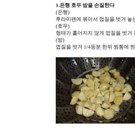
1.은행 호두 밤을 손질한다
(은행)
후라이팬에 볶아서 껍질을 벗겨 놓
(호두)
형태가 흩어지지 않게 껍질을 벗겨
(밤)
껍질을 벗겨 1/4등분 한뒤 찜통에 