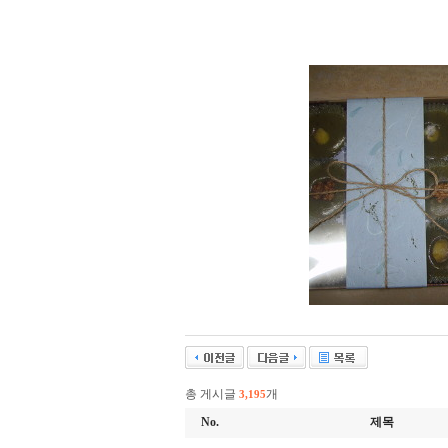
총 게시글
개
3,195
No.
제목