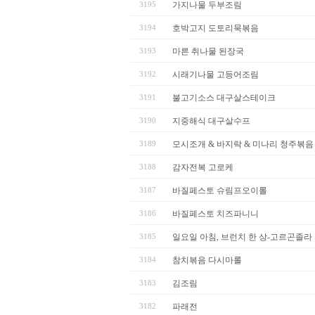
3195
가지나물 두부조림
3194
호박고지 도토리묵볶음
3193
마른 취나물 된장국
3192
시래기나물 고등어조림
3191
불고기소스 대구살스테이크
3190
지중해식 대구살수프
3189
모시조개 & 바지락 & 미나리 청주볶음
3188
감자전복 고로케
3187
바질페스토 슈림프오이롤
3186
바질페스토 치즈파니니
3185
일요일 아침, 브런치 한 상-고르곤졸라
3184
참치볶음 다시마롤
3183
김조림
3182
파래전