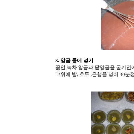
3. 앙금 틀에 넣기
끓인 녹차 앙금과 팥앙금을 굳기전
그위에 밤, 호두 ,은행을 넣어 30분