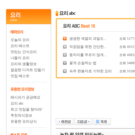
요리 abc
생생한 색깔의 과일도...
조회
5177
오늘의 요리
요리 베스트
직장맘을 위한 간단한...
조회
4912
맛있는 간식요리
동치미를 무르지 않게...
조회
4083
나들이 요리
꽃게 손질하는 법
조회
3488
요리와 생활정보
깔끔한 디저트 만들기
숙주 한봉지로 기막힌 요리
조회
3328
맛집 베스트
레시피가 궁금해요
요리 abc
최고 맛집을 찾아라!
추천외식정보
유용한 요리상식
녹차 팥 양갱 만드는법~