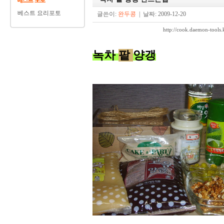
베스트 요리포토
글쓴이:
완두콩
| 날짜: 2009-12-20
http://cook.daemon-too
녹차
팥
양갱