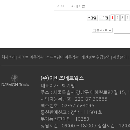
3181
시래기밥
1
2
3
4
|
|
|
|
|
회사소개
사이트 이용약관
소프트웨어 이용약관
개인정보 취급방침
제휴문의
(주)이비즈네트웍스
대표이사 : 박기범
주소 : 서울특별시 강남구 테헤란로82길 15, 
사업자등록번호 : 220-87-30865
팩스번호 : 02-6255-3096
통신판매신고 : 강남 - 11501호
부가통신판매업 : 10253
상담시간 : 09:00 ~ 18:00 / 점심시간 : 12:0