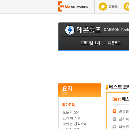
베스트 요
얼큰한
오늘의 요리
요리 베스트
김치볶
맛있는 간식요리
샥스핀