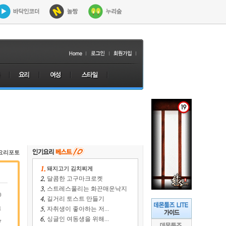
요리포토
돼지고기 김치찌게
달콤한 고구마크로켓
스트레스풀리는 화끈매운낙지
0
길거리 토스트 만들기
1
자취생이 좋아하는 저...
싱글인 여동생을 위해...
7