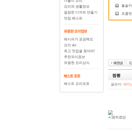
나들이 요리
돌솥카
요리와 생활정보
깔끔한 디저트 만들기
초콜릿
맛집 베스트
레시피가 궁금해요
요리 abc
최고 맛집을 찾아라!
추천외식정보
유용한 요리상식
짬뽕
베스트 요리포토
글쓴이:
재미
시원하겠당