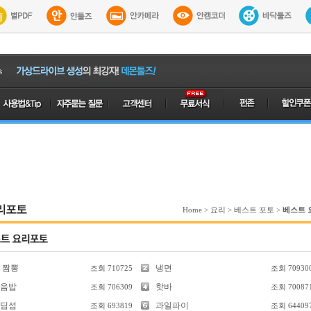
리포토
Home
>
요리
>
베스트 포토
>
베스트 
 짬뽕
냉면
조회
710725
조회
70930
음밥
핫바
조회
706309
조회
70087
딤섬
과일파이
조회
693819
조회
64409