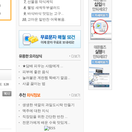
선물용 약식케익
3
웰빙 새싹두부샐러드
바삭바삭 맛있는 고구...
9
고마운 밑반찬 어묵볶음.
★담배 피우는 사람에게 ...
피부에 좋은 음식
눌러붙은 계란찜 뚝배기 깔끔...
사골 끓이는 법
:
128
생생한 색깔의 과일도시락 만들기
맥주에 대한 지식
직장맘을 위한 간단한 반찬 ...
전문가에게 배운 수육 맛있게...