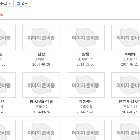
개
99
탕
삼합
짬뽕
바베큐
61
조회수
69
조회수
128
조회수
72
9-26
2014-09-26
2014-09-26
2014-09-26
샤브
캬 시원하겠당
핏자도~
요고 맛나겟
수
6
조회수
7
조회수
8
조회수
11
9-26
2014-09-26
2014-09-26
2014-09-26