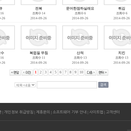
큐
전복
문어한점하실래요
튀김
16
조회수
14
조회수
6
조회수
6
9-26
2014-09-26
2014-09-26
2014-09-26
국수
복껍질 무침
산적
치킨
16
조회수
11
조회수
13
조회수
13
9-26
2014-09-26
2014-09-26
2014-09-26
1
2
3
4
5
6
7
8
9
10
|
|
|
|
|
관
개인정보 취급방침
제휴문의
소프트웨어 기부 안내
사이트맵
고객센터