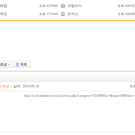
레밥
크림파이
조회
637060
조회
60919
케잌
돈까스
조회
573449
조회
44649
난세상
| 날짜: 2014-09-26
조회
http://cook.daemon-tools.kr/view.php?category=UUERNEw=&num=FRFIdxc=