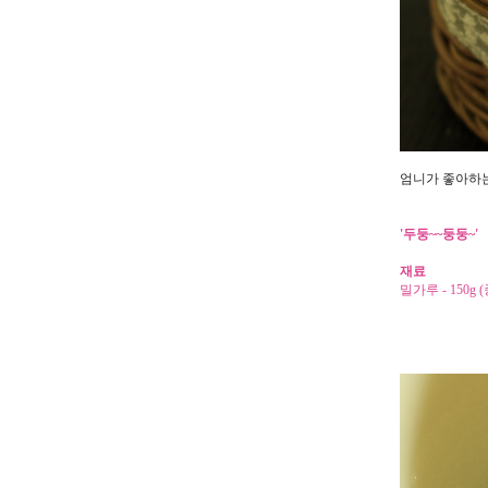
엄니가 좋아하
'두둥~~둥둥~'
재료
밀가루 -
150g 