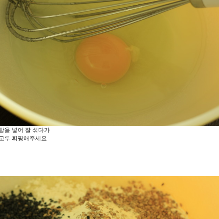
탕을 넣어 잘 섞다가
골고루 휘핑해주세요