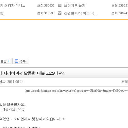
 최강자 미니...
브런치 만들기
조회
380633
조회
33085
링
간편한 야식 치즈 떡...
조회
310593
조회
30624
 저리비켜~! 달콤한 더블 고소미~^^
날짜: 2011-06-14
조회
http://cook.daemon-tools.kr/view.php?category=UkcfI0g=&num=FhBOcw==
맛은 달콤한가요..
운가요...^^;;;
먹었던 고소미인지라 헷갈리고 있습니다.ㅋ~