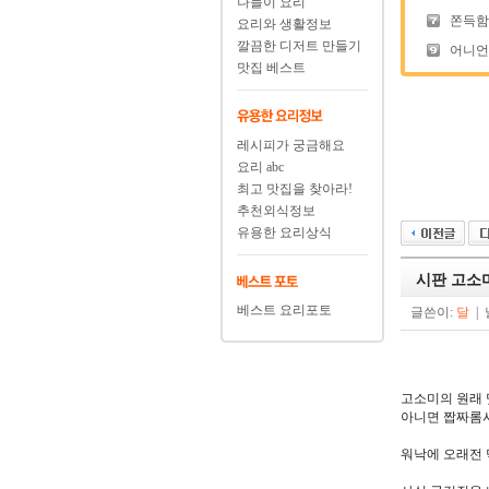
나들이 요리
쫀득함의
요리와 생활정보
깔끔한 디저트 만들기
어니언
맛집 베스트
레시피가 궁금해요
요리 abc
최고 맛집을 찾아라!
추천외식정보
유용한 요리상식
시판 고소미
베스트 요리포토
글쓴이:
달
| 
고소미의 원래 
아니면 짭짜롬시러
워낙에 오래전 