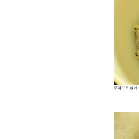
주걱으로 섞어