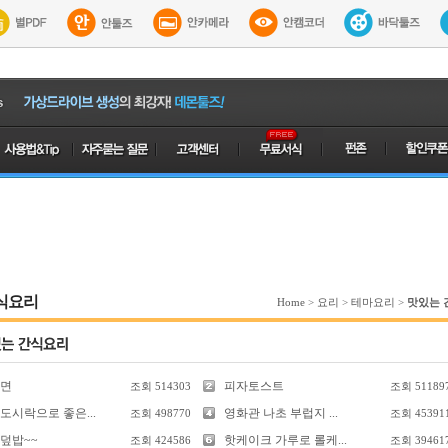
식요리
Home
>
요리
>
테마요리
>
맛있는 
면
피자토스트
조회
514303
조회
51189
도시락으로 좋은...
영화관 나초 부럽지 ...
조회
498770
조회
45391
덮밥~~
핫케이크 가루로 롤케...
조회
424586
조회
39461