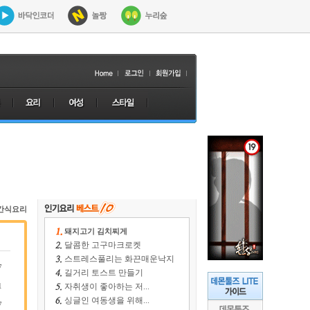
간식요리
돼지고기 김치찌게
달콤한 고구마크로켓
스트레스풀리는 화끈매운낙지
7
길거리 토스트 만들기
1
자취생이 좋아하는 저...
싱글인 여동생을 위해...
7