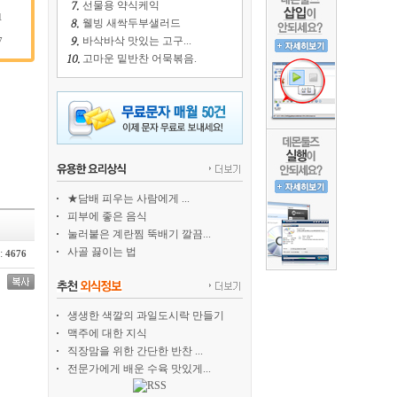
선물용 약식케익
1
웰빙 새싹두부샐러드
바삭바삭 맛있는 고구...
7
고마운 밑반찬 어묵볶음.
★담배 피우는 사람에게 ...
피부에 좋은 음식
눌러붙은 계란찜 뚝배기 깔끔...
사골 끓이는 법
:
4676
생생한 색깔의 과일도시락 만들기
맥주에 대한 지식
직장맘을 위한 간단한 반찬 ...
전문가에게 배운 수육 맛있게...