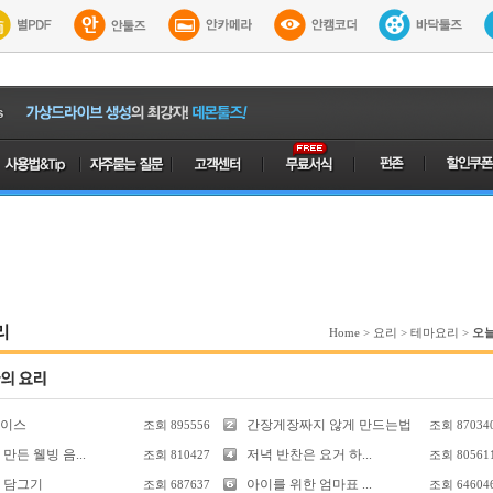
리
Home
>
요리
>
테마요리
>
오
이스
간장게장짜지 않게 만드는법
조회
895556
조회
87034
만든 웰빙 음...
저녁 반찬은 요거 하...
조회
810427
조회
80561
 담그기
아이를 위한 엄마표 ...
조회
687637
조회
64604