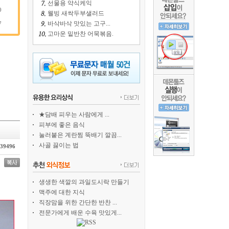
선물용 약식케익
0
웰빙 새싹두부샐러드
바삭바삭 맛있는 고구...
7
고마운 밑반찬 어묵볶음.
★담배 피우는 사람에게 ...
피부에 좋은 음식
눌러붙은 계란찜 뚝배기 깔끔...
사골 끓이는 법
39496
생생한 색깔의 과일도시락 만들기
맥주에 대한 지식
직장맘을 위한 간단한 반찬 ...
전문가에게 배운 수육 맛있게...