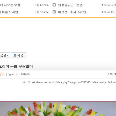
 나오는 무물...
안동찜닭만드는법.
조회
632442
조회
62522
 볶음 요리법...
버섯전~ 추석요리,만...
조회
533355
조회
51455
오징어 두릅 무쌈말이
랑이
| 날짜: 2011-04-07
조회:
3
http://cook.daemon-tools.kr/view.php?category=VUYaIVo=&num=FxBIeA==