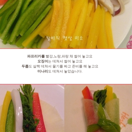
파프리카를
빨강,노랑,파랑 채 썰어 놓고요
오징어
는 데쳐서 썰어 놓고요
두릅
도 살짝 데쳐서 물기를 짜고 준비를 해 놓고요
미나리
도 데쳐서 놓았습니다.