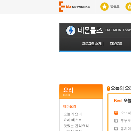
오늘의 요
오므라
오늘의 요리
요리 베스트
두부로 
맛있는 간식요리
동치미