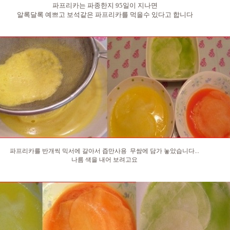
파프리카는 파종한지 95일이 지나면
알록달록 예쁘고 보석같은 파프리카를 먹을수 있다고 합니다
파프리카를 반개씩 믹서에 갈아서 즙만사용 무쌈에 담가 놓았습니다...
나름 색을 내어 보려고요