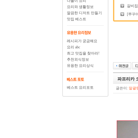
나들이 요리
갈비집에
요리와 생활정보
깔끔한 디저트 만들기
[쭈꾸미
맛집 베스트
레시피가 궁금해요
요리 abc
최고 맛집을 찾아라!
추천외식정보
유용한 요리상식
파프리카 
베스트 요리포토
글쓴이:
말괄