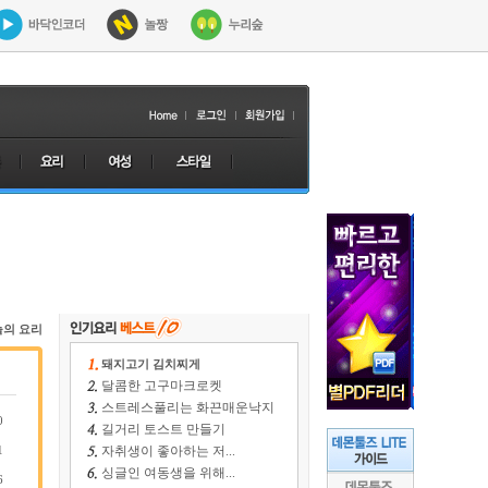
늘의 요리
돼지고기 김치찌게
달콤한 고구마크로켓
스트레스풀리는 화끈매운낙지
0
길거리 토스트 만들기
1
자취생이 좋아하는 저...
싱글인 여동생을 위해...
6