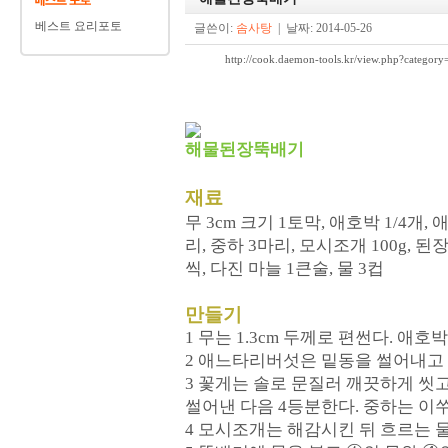
베스트 요리포토
글쓴이:
솜사탕
| 날짜: 2014-05-26
http://cook.daemon-tools.kr/view.php?cat
해물된장뚝배기
재료
무 3cm 크기 1토막, 애호박 1/4개, 
리, 중하 3마리, 모시조개 100g, 
씩, 다진 마늘 1큰술, 물 3컵
만들기
1 무는 1.3cm 두께로 편썬다. 애
2 애느타리버섯은 밑동을 썰어내고
3 꽃게는 솔로 문질러 깨끗하게 씻
썰어낸 다음 4등분한다. 중하는 이
4 모시조개는 해감시킨 뒤 흐르는 