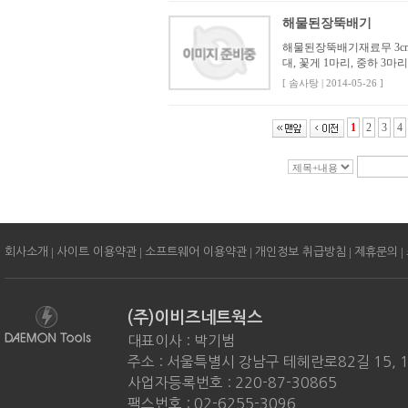
해물된장뚝배기
해물된장뚝배기재료무 3cm 크
대, 꽃게 1마리, 중하 3마리,
[ 솜사탕 | 2014-05-26 ]
1
2
3
4
|
|
|
|
|
회사소개
사이트 이용약관
소프트웨어 이용약관
개인정보 취급방침
제휴문의
(주)이비즈네트웍스
대표이사 : 박기범
주소 : 서울특별시 강남구 테헤란로82길 15, 
사업자등록번호 : 220-87-30865
팩스번호 : 02-6255-3096