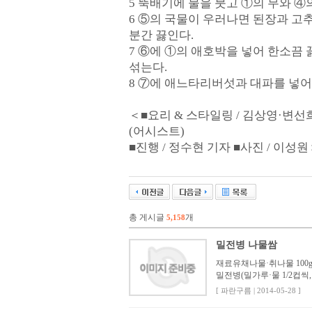
5 뚝배기에 물을 붓고 ①의 무와 ④
6 ⑤의 국물이 우러나면 된장과 고추
분간 끓인다.
7 ⑥에 ①의 애호박을 넣어 한소끔
섞는다.
8 ⑦에 애느타리버섯과 대파를 넣어
＜■요리 & 스타일링 / 김상영·변선희(노
(어시스트)
■진행 / 정수현 기자 ■사진 / 이성
총 게시글
개
5,158
밀전병 나물쌈
재료유채나물·취나물 100g
밀전병(밀가루·물 1/2컵씩,
[ 파란구름 | 2014-05-28 ]