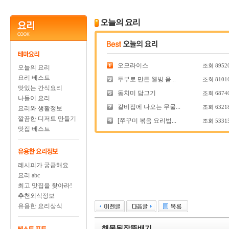
오늘의 요리
오므라이스
조회
8952
오늘의 요리
요리 베스트
두부로 만든 웰빙 음...
조회
8101
맛있는 간식요리
동치미 담그기
조회
6874
나들이 요리
갈비집에 나오는 무물...
조회
6321
요리와 생활정보
깔끔한 디저트 만들기
[쭈꾸미 볶음 요리법...
조회
5331
맛집 베스트
레시피가 궁금해요
요리 abc
최고 맛집을 찾아라!
추천외식정보
유용한 요리상식
해물된장뚝배기